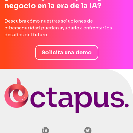
negocio en la era de la IA?
Descubra cómo nuestras soluciones de
ciberseguridad pueden ayudarlo a enfrentar los
desafíos del futuro.
Solicita una demo